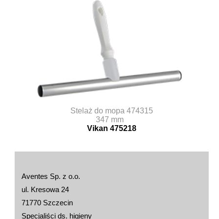
Stelaż do mopa 474315
347 mm
Vikan 475218
Aventes Sp. z o.o.
ul. Kresowa 24
71770 Szczecin
Specjaliści ds. higieny