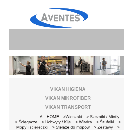
LOGO
VIKAN HIGIENA
VIKAN MIKROFIBER
VIKAN TRANSPORT
Δ HOME
>Wieszaki
> Szczotki / Miotły
> Ściągacze
> Uchwyty / Kije
> Wiadra
> Śzufelki
>
Mopy i ściereczki
> Stelaże do mopów
> Zestawy
>